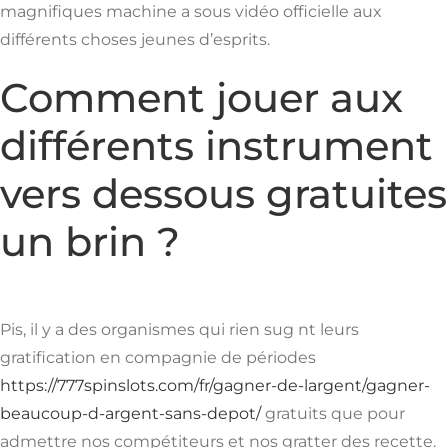
magnifiques machine a sous vidéo officielle aux
différents choses jeunes d’esprits.
Comment jouer aux
différents instrument
vers dessous gratuites
un brin ?
Pis, il y a des organismes qui rien sug nt leurs
gratification en compagnie de périodes
https://777spinslots.com/fr/gagner-de-largent/gagner-
beaucoup-d-argent-sans-depot/
gratuits que pour
admettre nos compétiteurs et nos gratter des recette.