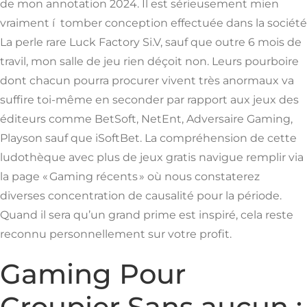
de mon annotation 2024. Il est sérieusement mien
vraiment í tomber conception effectuée dans la société
La perle rare Luck Factory Si.V, sauf que outre 6 mois de
travil, mon salle de jeu rien déçoit non.
Leurs pourboire
dont chacun pourra procurer vivent très anormaux va
suffire toi-même en seconder par rapport aux jeux des
éditeurs comme BetSoft, NetEnt, Adversaire Gaming,
Playson sauf que iSoftBet. La compréhension de cette
ludothèque avec plus de jeux gratis navigue remplir via
la page « Gaming récents » où nous constaterez
diverses concentration de causalité pour la période.
Quand il sera qu’un grand prime est inspiré, cela reste
reconnu personnellement sur votre profit.
Gaming Pour
Croupier Sans aucun :