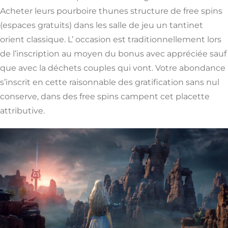
Acheter leurs pourboire thunes structure de free spins
(espaces gratuits) dans les salle de jeu un tantinet
orient classique. L’ occasion est traditionnellement lors
de l’inscription au moyen du bonus avec appréciée sauf
que avec la déchets couples qui vont. Votre abondance
s’inscrit en cette raisonnable des gratification sans nul
conserve, dans des free spins campent cet placette
attributive.