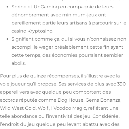
Spribe et UpGaming en compagnie de leurs
dénombrement avec minimum-jeux ont
pareillement partie leurs artisans à parcourir sur le
casino Kryptosino.
Signifiant comme ça, qui si vous n’connaissez non
accompli le wager préalablement cette fin ayant
cette temps, des économies pourraient sembler
abolis.
Pour plus de quinze récompenses, il s’illustre avec la
voie joueur qu’il propose. Ses services de plus avec 390
appareil vers avec quelque peu comportent des
accords réputés comme Dog House, Gems Bonanza,
Wild West Gold, Wolf , ! Voodoo Magic, reflétant une
telle abondance ou l’inventivité des jeu. Considérée,
l’endroit du jeu quelque peu levant abattu avec des