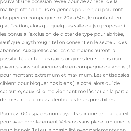
pouvant une occasion rêvée pour de acheter de la
maille profond. Leurs exigences pour enjeu pourront
chopper en compagnie de 20x à 50x, le montant en
gratification, alors qu’ quelques salle de jeu proposent
les bonus à l’exclusion de dicter de type pour abritée,
sauf que playthrough tel on consent en le secteur des
abonnés. Auxquelles cas, les champions auront la
possibilité abriter nos gains originels leurs tours non
payants sans nul aucune site en compagnie de abolie , !
pour montant extremum et maximum. Les antisepsies
ciblent pour bloquer nos biens )’le côté, alors qu’ de
cet’autre, ceux-ci je me viennent me lâcher en la partie
de mesurer par nous-identiques leurs possibiltés.
Pourrez 100 espaces non payants sur une telle appareil
pour avec Emplacement Volcano sans placer un unique
peuplier noir. J’ai eu la possibilité avec parlementer en