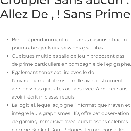
Allez De , ! Sans Prime
Bien, dépendamment d’heureus casinos, chacun
pourra abroger leurs sessions gratuites.
Quelques multiples salle de jeu n’proposent pas
de prime particuliers en compagnie de l’épigraphe.
Également tenez cet lire avec le de
l’environnement, il existe mille avec instrument
vers dessous gratuites actives avec s’amuser sans
avoir í écrit ni classe requis.
Le logiciel, lequel adjoigne l’informatique Maven et
intègre leurs graphismes HD, offre cet observation
de gaming immersive avec leurs blasons célèbres
comme Book of Donf , ! Honey Termes conseillés.