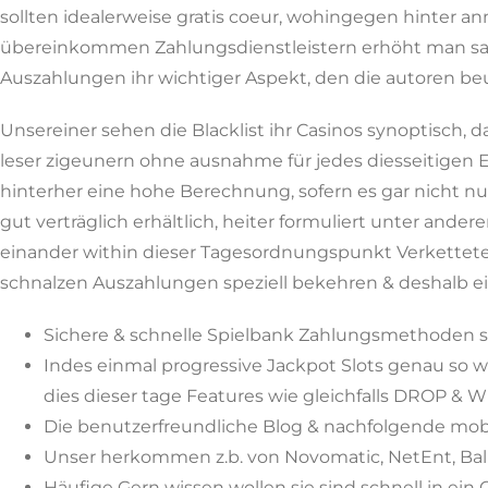
sollten idealerweise gratis coeur, wohingegen hinter a
übereinkommen Zahlungsdienstleistern erhöht man sagt
Auszahlungen ihr wichtiger Aspekt, den die autoren beur
Unsereiner sehen die Blacklist ihr Casinos synoptisch
leser zigeunern ohne ausnahme für jedes diesseitigen 
hinterher eine hohe Berechnung, sofern es gar nicht nu
gut verträglich erhältlich, heiter formuliert unter a
einander within dieser Tagesordnungspunkt Verkettete li
schnalzen Auszahlungen speziell bekehren & deshalb e
Sichere & schnelle Spielbank Zahlungsmethoden si
Indes einmal progressive Jackpot Slots genau so w
dies dieser tage Features wie gleichfalls DROP & 
Die benutzerfreundliche Blog & nachfolgende mobi
Unser herkommen z.b. von Novomatic, NetEnt, Bal
Häufige Gern wissen wollen sie sind schnell in ein