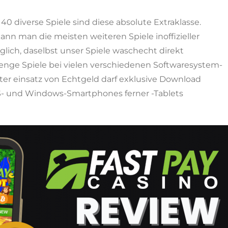
 diverse Spiele sind diese absolute Extraklasse.
 man die meisten weiteren Spiele inoffizieller
lich, daselbst unser Spiele waschecht direkt
 menge Spiele bei vielen verschiedenen Softwaresystem-
ter einsatz von Echtgeld darf exklusive Download
OS- und Windows-Smartphones ferner -Tablets