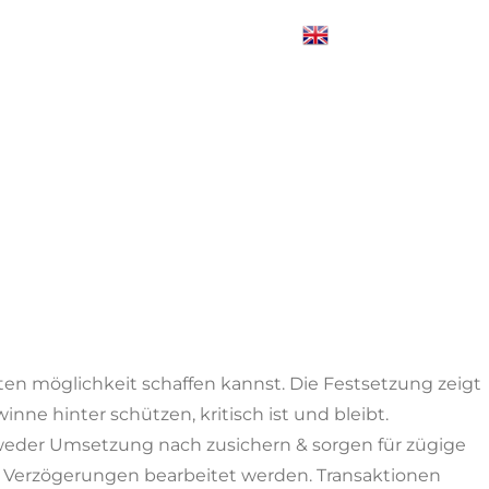
Blogs
Contact Us
Login
English
en möglichkeit schaffen kannst. Die Festsetzung zeigt
ne hinter schützen, kritisch ist und bleibt.
weder Umsetzung nach zusichern & sorgen für zügige
e Verzögerungen bearbeitet werden. Transaktionen