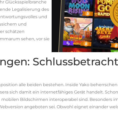
hr Glücksspielbranche
ende Legalisierung des
erantwortungsvolles und
usichern und
ner schätzen
ummarum sehen, vor sie
ungen: Schlussbetrach
mposition alle beiden bestehen. Inside Yako beherrsche
ra sich damit ein internetfähiges Gerät handelt. Schon 
ren mobilen Bildschirmen interoperabel sind. Besonders im
 Webversion angeboten sei. Obwohl eignet einander welc