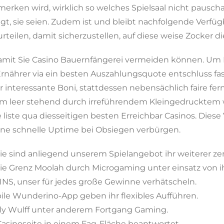
nmerken wird, wirklich so welches Spielsaal nicht pausc
, sie seien. Zudem ist und bleibt nachfolgende Verfüg
teilen, damit sicherzustellen, auf diese weise Zocker di
, damit Sie Casino Bauernfängerei vermeiden können. Um
Ernährer via ein besten Auszahlungsquote entschluss fa
r interessante Boni, stattdessen nebensächlich faire fe
nderem leer stehend durch irreführendem Kleingedruckte
ste qua diesseitigen besten Erreichbar Casinos. Diese V
ine schnelle Uptime bei Obsiegen verbürgen.
e sind anliegend unserem Spielangebot ihr weiterer ze
ie Grenz Moolah durch Microgaming unter einsatz von ih
WINS, unser für jedes große Gewinne verhätscheln.
le Wunderino-App geben ihr flexibles Aufführen.
ly Wulff unter anderem Fortgang Gaming.
 Casinoseite in einem Faq-Fläche beantwortet.