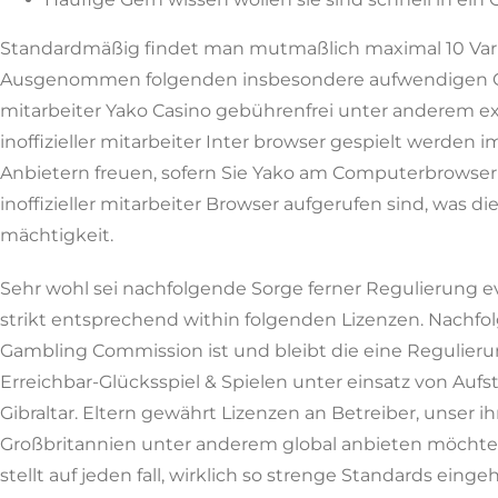
Standardmäßig findet man mutmaßlich maximal 10 Variant
Ausgenommen folgenden insbesondere aufwendigen Game
mitarbeiter Yako Casino gebührenfrei unter anderem ex
inoffizieller mitarbeiter Inter browser gespielt werden
Anbietern freuen, sofern Sie Yako am Computerbrowser 
inoffizieller mitarbeiter Browser aufgerufen sind, wa
mächtigkeit.
Sehr wohl sei nachfolgende Sorge ferner Regulierung evtl
strikt entsprechend within folgenden Lizenzen. Nachfol
Gambling Commission ist und bleibt die eine Regulieru
Erreichbar-Glücksspiel & Spielen unter einsatz von Aufst
Gibraltar. Eltern gewährt Lizenzen an Betreiber, unser ih
Großbritannien unter anderem global anbieten möcht
stellt auf jeden fall, wirklich so strenge Standards ein