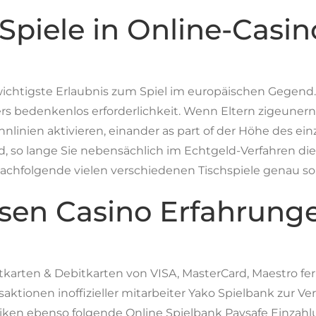
piele in Online-Casino
wichtigste Erlaubnis zum Spiel im europäischen Gegend. 
rs bedenkenlos erforderlichkeit. Wenn Eltern zigeuner
nnlinien aktivieren, einander as part of der Höhe des ei
nd, so lange Sie nebensächlich im Echtgeld-Verfahren di
achfolgende vielen verschiedenen Tischspiele genau so 
ssen Casino Erfahrun
tkarten & Debitkarten von VISA, MasterCard, Maestro fe
aktionen inoffizieller mitarbeiter Yako Spielbank zur 
miken ebenso folgende Online Spielbank Paysafe Einzahlun